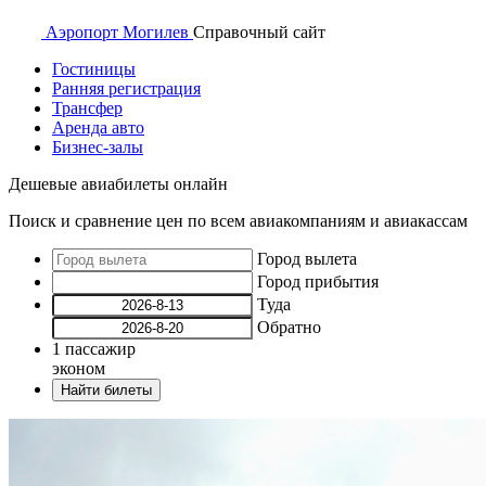
Аэропорт
Могилев
Справочный
сайт
Гостиницы
Ранняя регистрация
Трансфер
Аренда авто
Бизнес-залы
Дешевые авиабилеты онлайн
Поиск и сравнение цен по всем авиакомпаниям и авиакассам
Город вылета
Город прибытия
Туда
Обратно
1
пассажир
эконом
Найти билеты